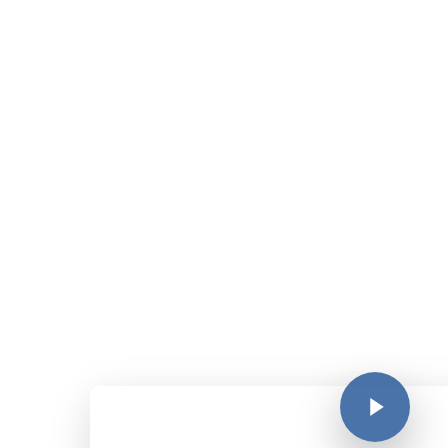
0 % Azúcares Agregados
50 % Reducido en Calorías
Sin grasas, sin colesterol
Libre de Gluten
Aprobado por la Asociación
de Diabéticos del Uruguay
Presentación: Frasco 400g
Dulce de Leche Dietético