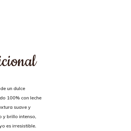
cional
 de un dulce
cido 100% con leche
extura suave y
y brillo intenso,
o es irresistible.