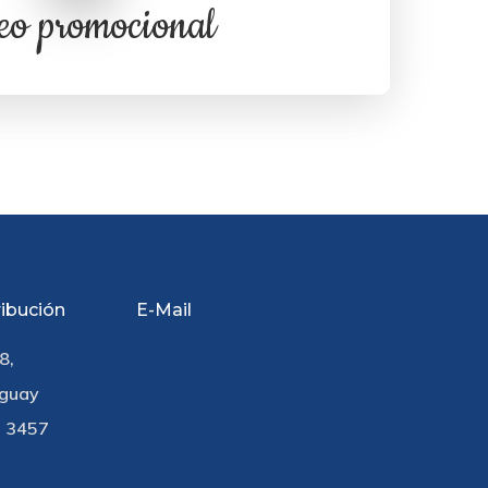
eo promocional
ribución
E-Mail
8,
uguay
5 3457